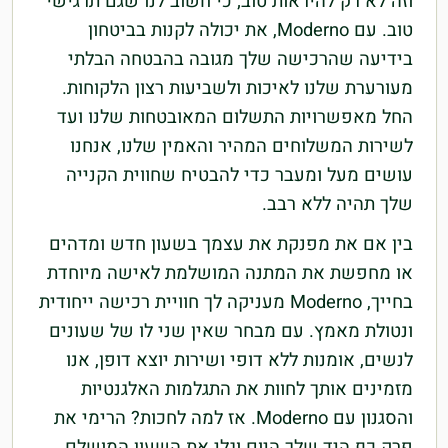
וזה לא רק להיראות טוב; כי חשוב לנו שגם תרגישי
טוב. עם Moderno, את יכולה לקנות בביטחון
בידיעה שהרכישה שלך מגובה בהבטחה הבלתי
מעורערת שלנו לאיכות ולשביעות רצון הלקוחות.
החל מאפשרויות התשלום המאובטחות שלנו ועד
לשירות המשלוחים המהיר והאמין שלנו, אנחנו
עושים מעל ומעבר כדי להבטיח שחווית הקנייה
שלך תהיה ללא רבב.
בין אם את מפנקת את עצמך בשעון חדש ומדהים
או מחפשת את המתנה המושלמת לאישה מיוחדת
בחייך, Moderno מעניקה לך חוויית רכישה ייחודית
ונטולת מאמץ. עם מבחר שאין שני לו של שעונים
לנשים, אומנות ללא דופי ושירות יוצא דופן, אנו
מזמינים אותך לחוות את התגלמות האלגנטיות
והסגנון עם Moderno. אז למה לחכות? הרימי את
פרק כף היד שלך היום וגלי את השעון המושלם