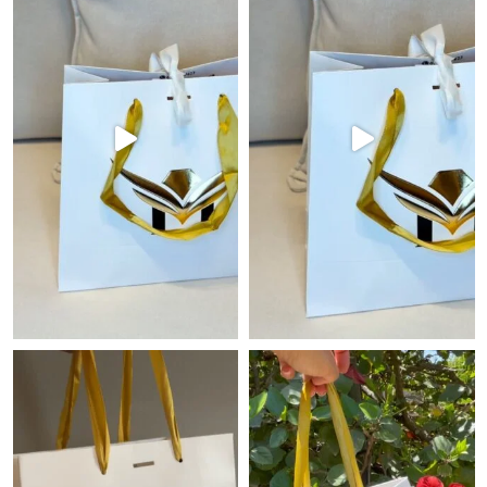
רשים באמת לא מתפשרים🔥🔝⁩