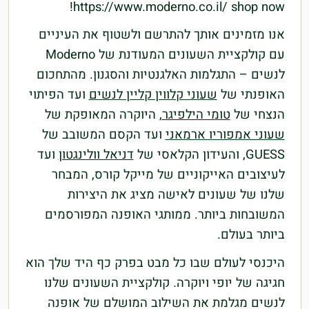
https://www.moderno.co.il/ shop now!
אנו מזמינים אותך להתרשם ולשטוף את העיניים
עם קולקציית השעונים המעודנת של Moderno
לנשים – התגלמות האלגנטיות והסגנון. מהתחכום
האופנתי של
שעוני קלווין קליין לנשים
ועד הפיתוי
הנצחי של
טומי הילפיגר
, היוקרה המאופקת של
שעוני אמפוריו ארמאני
ועד הקסם המשובב של
GUESS, והעידון הקלאסי של
דניאל וולינגטון
ועד
לעיצובים האייקוניים של מייקל קורס, המבחר
שלנו של שעונים לאישה מציג את היצירות
המשובחות ביותר. ממותגי האופנה המפורסמים
ביותר בעולם.
היכנסי לעולם שבו כל מבט בפרק כף היד שלך הוא
חגיגה של יופי ויוקרה. קולקציית השעונים שלנו
לנשים מגלמת את השילוב המושלם של אופנה