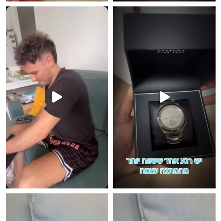
פך את כל הלוק לקיץ 🔥 #אופ