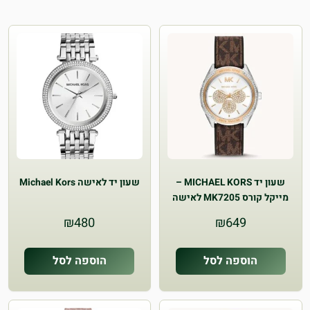
שעון יד MICHAEL KORS –
שעון יד לאישה Michael Kors
מייקל קורס MK7205 לאישה
₪
480
₪
649
הוספה לסל
הוספה לסל