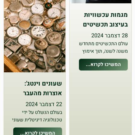
מגמות עכשוויות
בעיצוב תכשיטים
28 דצמבר 2024
עולם התכשיטים מתחדש
משנה לשנה, תוך אימוץ
טרנדים מרתקים, שילוב של
המשיכו לקרוא...
חומרים ואפילו אמירות
חברתיות וסביבתיות. הוא
יודע לשמור על לוק אלגנטי
שעונים וינטג':
גם במאמץ הקטן והיצירתי
אוצרות מהעבר
ביותר, והיצירתיות בהחלט
מרהיבה בכל שנה מחדש.
22 דצמבר 2024
להלן המגמות…
בעולם הנשלט על ידי
טכנולוגיה דיגיטלית שעוני
וינטג' הם יותר מסתם
המשיכו לקרוא...