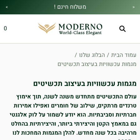
משלוח חינם !
>
<
מבצע הקיץ|הזמן למהתחדש|כל האתר30%
מתנה מיוחדת בכל בקנייה !
0
הנחה!בהקשת קוד קופון👇
עמוד הבית
/
הבלוג שלנו
/
מגמות עכשוויות בעיצוב תכשיטים
מגמות עכשוויות בעיצוב תכשיטים
עולם התכשיטים מתחדש משנה לשנה, תוך אימוץ
טרנדים מרתקים, שילוב של חומרים ואפילו אמירות
חברתיות וסביבתיות. הוא יודע לשמור על לוק אלגנטי
גם במאמץ הקטן והיצירתי ביותר, והיצירתיות בהחלט
מרהיבה בכל שנה מחדש. להלן המגמות המחכות לנו