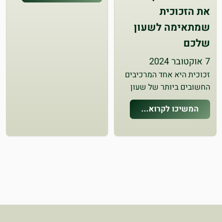
שם, עם התחושה הזו של
את הזכוכית
תשוקה לשינוי ורוטציה.
שמתאימה לשעון
למרבה המזל, החלפת רצועת
שלכם
השעון שלכם יכולה להעניק
לו מראה…
7 אוקטובר 2024
זכוכית היא אחד המרכיבים
החשובים ביותר של שעון
היד שלכם, מכיוון שהיא
המשיכו לקרוא...
מגנה על החוגה ועל התנועה
שלה. קיימות שלוש
קטגוריות של זכוכית שעון:
זכוכית אקרילית (מכונה גם
זכוכית סלייט), זכוכית
מינרלית וזכוכית ספיר, כל
אחת…