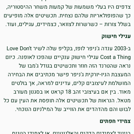
צדפים היו בעלי משמעות של קמעות משחר ההיסטוריה,
כך שהפופולאריות שלהם נצחית. תכשיטים אלה מופיעים
בשלל צורות – כשרשרות לצוואר, כצמידים, עגילים, ועוד.
עגילי חישוק
ב-2003 ענדה ג'ניפר לופז, בקליפ שלה לשיר Love Don't
Cost a Thing עגילי חישוק ענקיים שהפכו לאופנה. כיום
נראה שהטרנד הזה חוזר ותכשיטים בגודל ג'מבו של
המעצבת הניו-יורקית ג'ניפר פישר מכתיבים את הבחירה
המושלמת לעיצובים קלים, עדינים למראה, אך בולטים
מאוד. בין אם בעיצובי זהב 18 קראט או בסגנון מעורב
מטאל. הנראות של תכשיטים אלה תופסת את העין עם כל
לבוש והם מהדהדים את הווייב של המילניום הנוכחי.
צמידי חפתים
בניגוד לצמידים הדקים והאלגנטיים, או לצמידי הטניס,