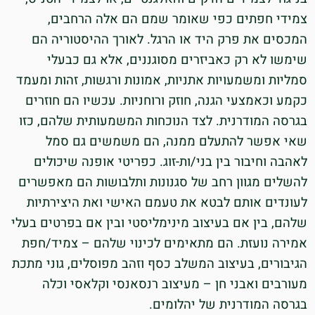
צמידי חפתים כפי שאומר שמם הם אלה הרחבים,
המכסים את פרק היד או הרגל. לאורך ההיסטוריה הם
שימשו לא רק כאביזרים מסוגננים, אלא גם כבעלי
סמליות ומשמעויות אתניות, אמונות ורגשות, זהות ומעמד
כקמע וכאמצעי הגנה, חוזק ורוחניות. עכשיו הם חוזרים
בגרסה המודרנית. לצד הנוכחות המשמעותית שלהם, כזו
שאי אפשר להתעלם ממנה, הם משמשים גם סמל
לאהבה וחיבור בין בני/ות-זוג. כפריטי אופנה שיכולים
להשלים מגוון רחב של סגנונות ותלבושות הם מאפשרים
לעונדים אותם לבטא את טעמם האישי ואת היצירתיות
שלהם, בין אם בעיצוב מינימליסטי ובין אם בפרטים בעלי
אמירה נועזת. הם מתאימים לכינוי שלהם – צמיד/חפת
הגיבורים, בעיצוב המשלב כסף וזהב מפוסלים, גוני מתכת
מעורבים ואבני חן – מעיצוב רנסאנסי וקלאסי וכלה
בגרסה המודרנית של יהלומים.