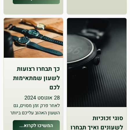
מכשירי שמירת זמן - הם
חלונות להיסטוריה,
התגלמות של אומנות וסגנון
היסטורי יוקרתי. הקסם של
שעוני וינטג' מכניים מושך
אספנים מקצועיים לצד
חובבים, כשאלה…
כך תבחרו רצועות
לשעון שמתאימות
לכם
28 אוגוסט 2024
לאחר פרק זמן מסוים, גם
השעון האהוב עליכם ביותר
סוגי זכוכיות
בקולקציה יתחיל לאבד מעט
המשיכו לקרוא...
לשעונים ואיך תבחרו
מהזוהר שלו. כולנו היינו