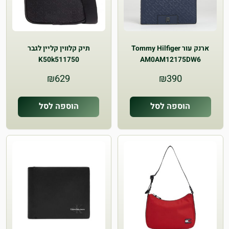
ארנק עור Tommy Hilfiger
תיק קלווין קליין לגבר
K50k511750
AM0AM12175DW6
₪
629
₪
390
הוספה לסל
הוספה לסל