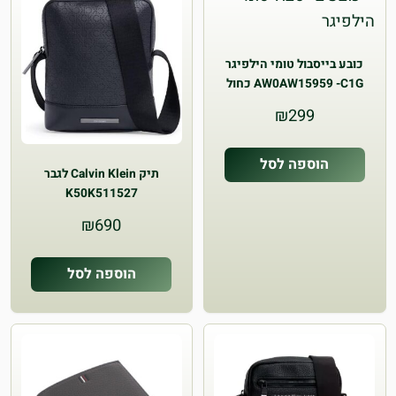
כובע בייסבול טומי הילפיגר
AW0AW15959 -C1G כחול
נייבי
₪
299
הוספה לסל
תיק Calvin Klein לגבר
K50K511527
₪
690
הוספה לסל