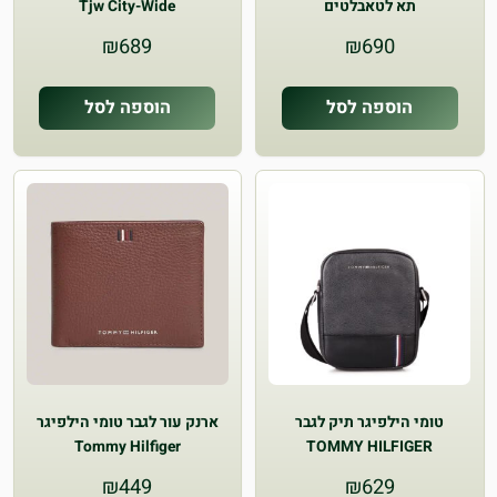
תא לטאבלטים
Tjw City-Wide
₪
689
₪
690
הוספה לסל
הוספה לסל
טומי הילפיגר תיק לגבר
ארנק עור לגבר טומי הילפיגר
Tommy Hilfiger
TOMMY HILFIGER
CROSSBODY
₪
449
₪
629