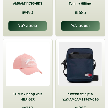
AM0AM11790-BDS
Tommy Hilfiger
AM0AM11830
₪
490
₪
685
הוספה לסל
הוספה לסל
תיק טומי הילפיגר
כובע קסקט TOMMY
AM0AM11967-C1G לגבר
HILFIGER