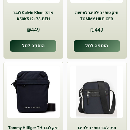
תיק טומי הילפיגר לאישה
ארנק Calvin Kleın לגבר
K50K512173-BEH
TOMMY HILFIGER
AW0AW15815 XLD
₪
449
₪
449
הוספה לסל
הוספה לסל
תיק לגבר טומי הילפיגר
תיק לגבר Tommy Hilfiger TH