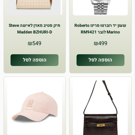
שעון יד רוברטו מרינו Roberto
תיק סטיב מאדן לאישה Steve
Marino לגבר RM9421
Madden BZHURI-D
₪
549
₪
499
הוספה לסל
הוספה לסל