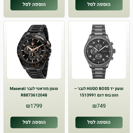
היה:
הוא:
היה:
הוא:
הוספה לסל
הוספה לסל
₪1349.
₪1949.
₪3990.
₪4900.
שעון יד HUGO BOSS לגבר –
שעון מזראטי לגבר Maserati
הוגו בוס דגם 1513991
R8873612048
₪
1799
₪
749
הוספה לסל
הוספה לסל