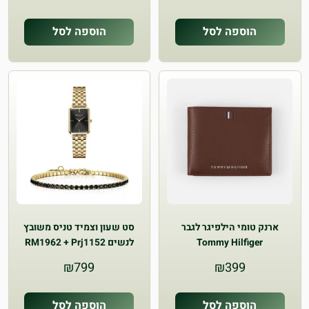
הוספה לסל
הוספה לסל
ארנק טומי הילפיגר לגבר
סט שעון וצמיד טניס משובץ
Tommy Hilfiger
לנשים RM1962 + Prj1152
₪
799
₪
399
הוספה לסל
הוספה לסל