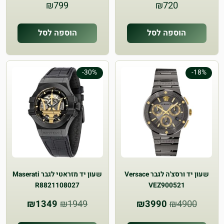
₪
799
₪
720
הוספה לסל
הוספה לסל
-30%
-18%
שעון יד ורסצ'ה לגבר Versace
שעון יד ‏מזראטי לגבר Maserati
R8821108027
VEZ900521
המחיר
המחיר
המחיר
המחיר
₪
1349
₪
1949
₪
3990
₪
4900
המקורי
הנוכחי
המקורי
הנוכחי