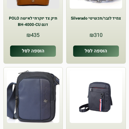
צמיד לגבר/תכשיטי Silverado
תיק צד יוקרתי לאישה POLO
דגם BH-4000-CU
₪
435
₪
310
הוספה לסל
הוספה לסל