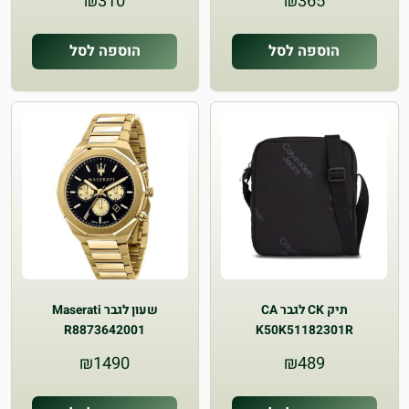
₪
310
₪
365
הוספה לסל
הוספה לסל
תיק CK לגבר CA
שעון לגבר Maserati
R8873642001
K50K51182301R
₪
1490
₪
489