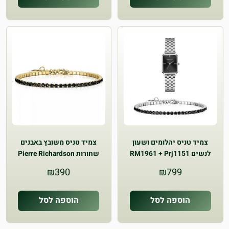
צמיד טניס יהלומים ושעון
צמיד טניס משובץ באבנים
לנשים RM1961 + Prj1151
שחורות Pierre Richardson
Prj1152
₪
390
₪
799
הוספה לסל
הוספה לסל