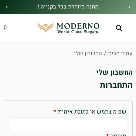
מתנה מיוחדת בכל בקנייה !
>
<
מבצע הקיץ|הזמן למהתחדש|כל האתר30%
משלוח חינם !
0
הנחה!בהקשת קוד קופון👇
עמוד הבית
/
החשבון שלי
החשבון שלי
התחברות
חובה
שם משתמש או כתובת אימייל
*
חובה