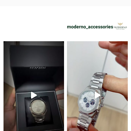
moderno_accessories
!
www.moderno.