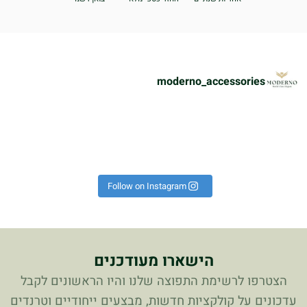
moderno_accessories
ת
הוא על היד הכל נראה אחרת!
פך את כל הלוק לקיץ 🔥 #אופ
רשים באמת לא מתפשרים🔥🔝⁩
 יש כאלה שמגדירים נוכחות!
!
כ
Instagram post 179498718
Follow on Instagram
הישארו מעודכנים
הצטרפו לרשימת התפוצה שלנו והיו הראשונים לקבל
עדכונים על קולקציות חדשות, מבצעים ייחודיים וטרנדים