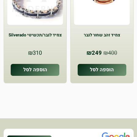
צמיד זהב שחור לגבר
צמיד לגבר/תכשיטי Silverado
המחיר
המחיר
₪
310
₪
249
₪
400
המקורי
הנוכחי
היה:
הוא:
הוספה לסל
הוספה לסל
₪249.
₪400.