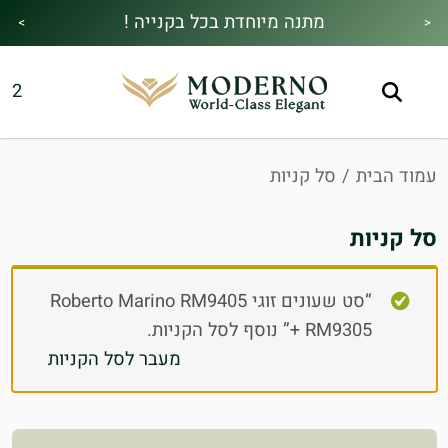
מתנה מיוחדת בכל בקנייה !
>
<
מבצע הקיץ|הזמן למהתחדש|כל האתר30%
משלוח חינם !
2
הנחה!בהקשת קוד קופון👇
עמוד הבית
/
סל קניות
סל קניות
“סט שעונים זוגי Roberto Marino RM9405
+ RM9305” נוסף לסל הקניות.
מעבר לסל הקניות