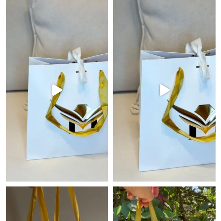
רשים באמת לא מתפשרים🔥🔝⁩