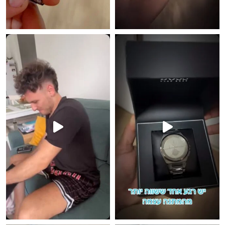
פך את כל הלוק לקיץ 🔥 #אופ