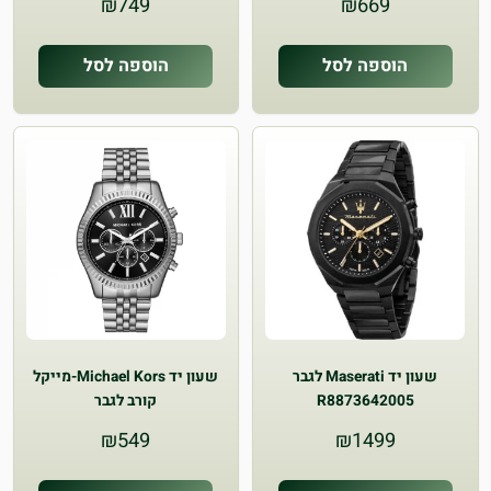
₪
749
₪
669
הוספה לסל
הוספה לסל
שעון יד Maserati לגבר
שעון יד Michael Kors-מייקל
R8873642005
קורב לגבר
₪
549
₪
1499