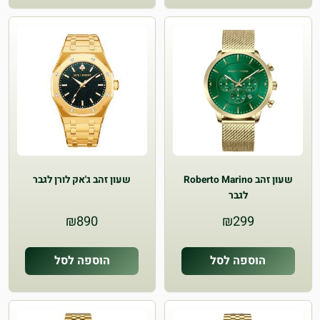
שעון זהב Roberto Marino
שעון זהב ג'אק לורן לגבר
לגבר
₪
890
₪
299
הוספה לסל
הוספה לסל