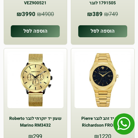
1791505 לגבר
VEZ900521
המחיר
המחיר
המחיר
המחיר
₪
3990
₪
4900
₪
389
₪
749
המקורי
הנוכחי
המקורי
הנוכחי
היה:
הוא:
היה:
הוא:
הוספה לסל
הוספה לסל
₪3990.
₪4900.
₪389.
₪749.
שעון יד זהב לגבר Pierre
שעון יד יוקרתי לגבר Roberto
Marino RM3432
Richardson FROSTED
₪
299
₪
1220