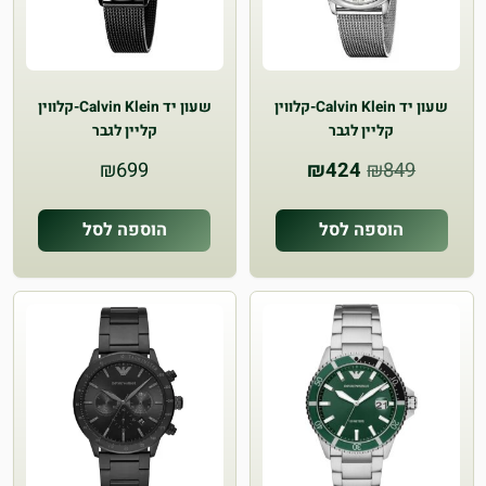
שעון יד Calvin Klein-קלווין
שעון יד Calvin Klein-קלווין
קליין לגבר
קליין לגבר
המחיר
המחיר
₪
699
₪
424
₪
849
המקורי
הנוכחי
היה:
הוא:
הוספה לסל
הוספה לסל
₪424.
₪849.