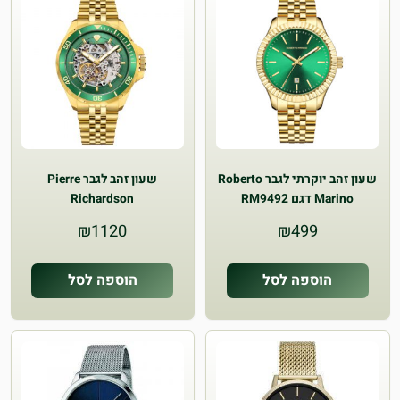
שעון זהב יוקרתי לגבר Roberto
שעון זהב לגבר Pierre
Marino דגם RM9492
Richardson
₪
1120
₪
499
הוספה לסל
הוספה לסל