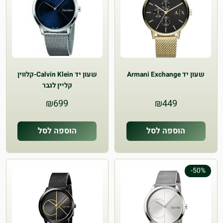
שעון יד Armani Exchange
שעון יד Calvin Klein-קלווין
קליין לגבר
₪
699
₪
449
הוספה לסל
הוספה לסל
-50%