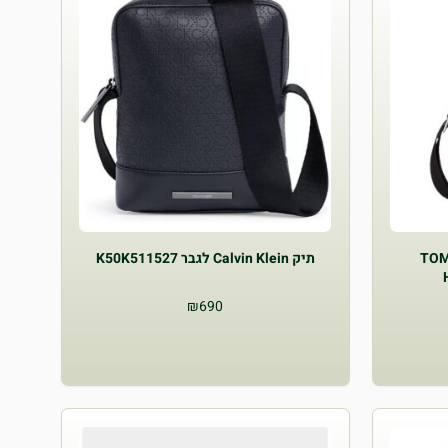
תיק לגבר TOMMY
תיק Calvin Klein לגבר K50K511527
₪
690