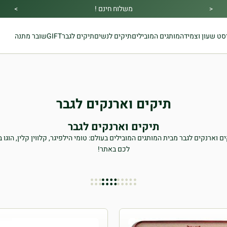
משלוח חינם !
>
<
מבצע הקיץ|הזמן למהתחדש|כל האתר30% הנחה!בהקשת
מתנה מיוחדת בכל בקנייה !
סט שעון וצמיד
המותגים המובילים
תיקים לנשים
תיקים לגבר
GIFT
שובר מתנה
קוד קופון👇
תיקים וארנקים לגבר
תיקים וארנקים לגבר
וארנקים לגבר מבית המותגים המובילים בעולם: טומי הילפיגר, קלווין קלין, הוגו ב
לכם באתר!