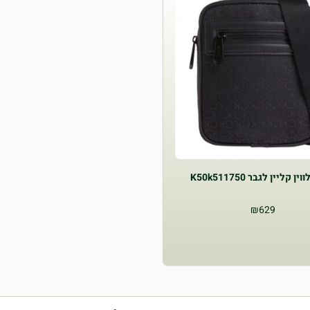
ן קליין לגבר K50k511750
₪
629