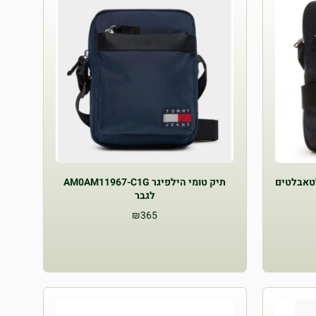
תיק טומי הילפיגר AM0AM11967-C1G
לגבר
₪
365