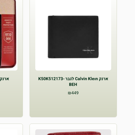
ארנק Calvin Kleın לגבר K50K512173-
ארנק Levis לגברים V240017
BEH
₪
449