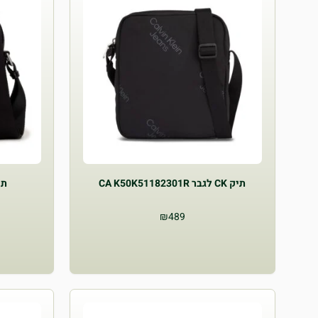
תיק CK לגבר CA K50K51182301R
₪
489