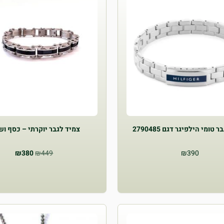
טומי הילפיגר דגם 2790485
צמיד לגבר יוקרתי – כסף וש
המחיר
המחיר
₪
380
₪
449
₪
390
המקורי
הנוכחי
היה:
הוא:
₪380.
₪449.