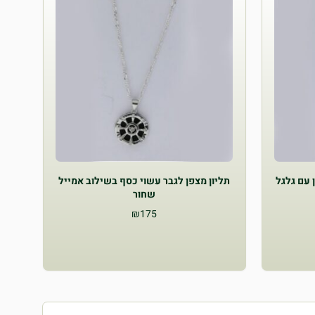
 עם גלגל
תליון מצפן לגבר עשוי כסף בשילוב אמייל
שחור
₪
175