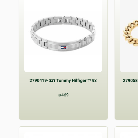
TOMMY HILFIGER דגם 2790580
צמיד Tommy Hilfiger דגם-2790419
₪
469