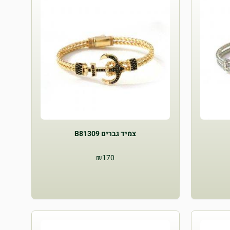
צמיד גברים B81309
₪
170