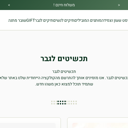
משלוח חינם !
>
<
מבצע הקיץ|הזמן למהתחדש|כל האתר30% הנחה!בהקשת
מתנה מיוחדת בכל בקנייה !
סט שעון וצמיד
המותגים המובילים
תיקים לנשים
תיקים לגבר
GIFT
שובר מתנה
קוד קופון👇
תכשיטים לגבר
תכשיטים לגבר
 תכשיטים לגבר. אנו מזמינים אותך להתרשם מהקולקציה הייחודית שלנו באתר של
שתמיד תוכל למצוא כאן משהו חדש.