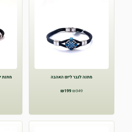
מתנה לגבר ליום האהבה
מתנת יו
המחיר
המחיר
₪
199
₪
349
המקורי
הנוכחי
היה:
הוא:
₪199.
₪349.