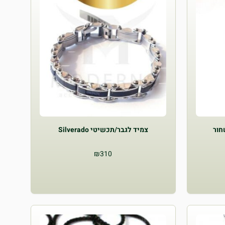
חור
צמיד לגבר/תכשיטי Silverado
₪
310