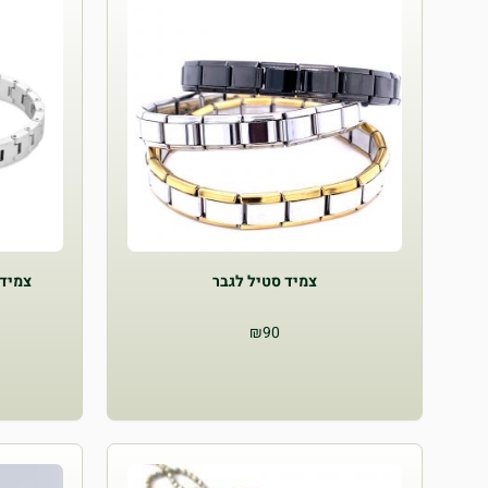
צמיד סטיל לגבר
צמיד ש
₪
90
למוצר
זה
יש
מספר