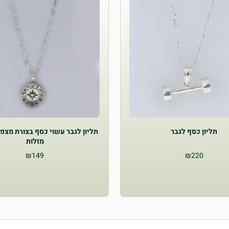
תליון כסף לגבר
תליון לגבר עשוי כסף בצורת מצפן
מזלות
₪
149
₪
220