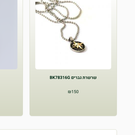
סוגים.
ניתן
לבחור
את
האפשרויות
בעמוד
המוצר
שרשרת גברים BK78316G
₪
150