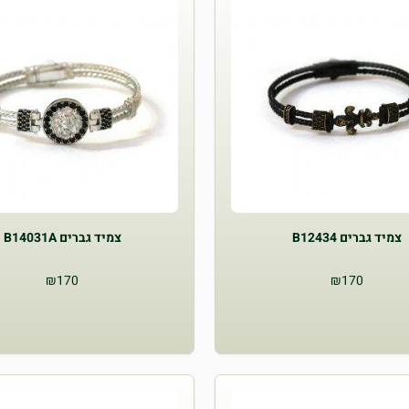
צמיד גברים B12434
צמיד גברים B14031A
₪
170
₪
170