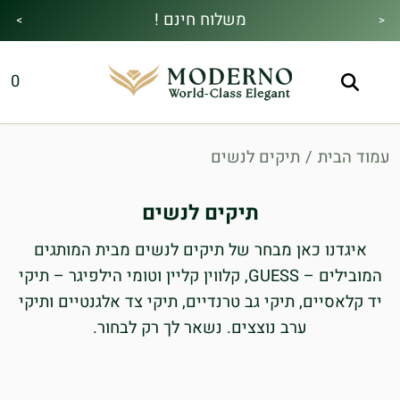
משלוח חינם !
>
<
מבצע הקיץ|הזמן למהתחדש|כל האתר30%
מתנה מיוחדת בכל בקנייה !
0
הנחה!בהקשת קוד קופון👇
עמוד הבית
/
תיקים לנשים
תיקים לנשים
איגדנו כאן מבחר של תיקים לנשים מבית המותגים
המובילים – GUESS, קלווין קליין וטומי הילפיגר – תיקי
יד קלאסיים, תיקי גב טרנדיים, תיקי צד אלגנטיים ותיקי
ערב נוצצים. נשאר לך רק לבחור.