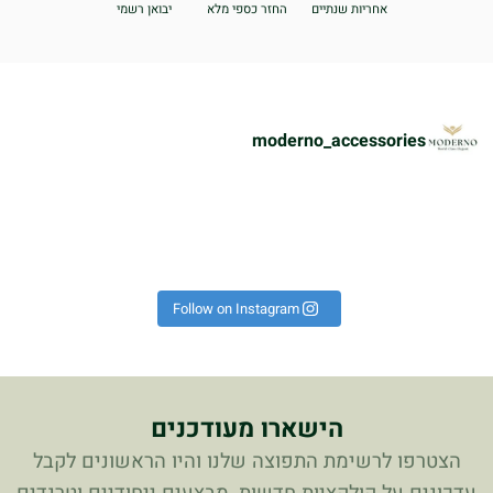
אחריות שנתיים
החזר כספי מלא
יבואן רשמי
moderno_accessories
ת
הוא על היד הכל נראה אחרת!
פך את כל הלוק לקיץ 🔥 #אופ
רשים באמת לא מתפשרים🔥🔝⁩
 יש כאלה שמגדירים נוכחות!
!
כ
Instagram post 179498718
Follow on Instagram
הישארו מעודכנים
הצטרפו לרשימת התפוצה שלנו והיו הראשונים לקבל