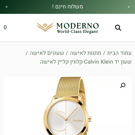
משלוח חינם !
>
<
מבצע הקיץ|הזמן למהתחדש|כל האתר30%
מתנה מיוחדת בכל בקנייה !
0
הנחה!בהקשת קוד קופון👇
עמוד הבית
/
מתנות לאישה
/
שעונים לאישה
/
שעון יד Calvin Klein-קלווין קליין לאישה