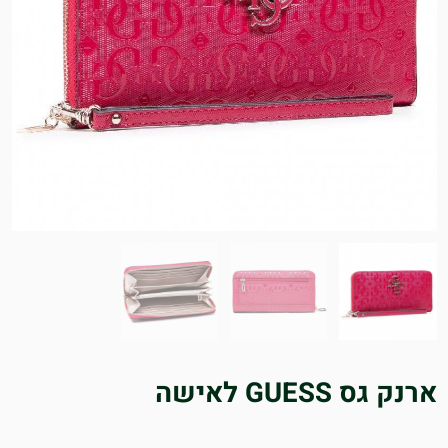
ארנק גס GUESS לאישה