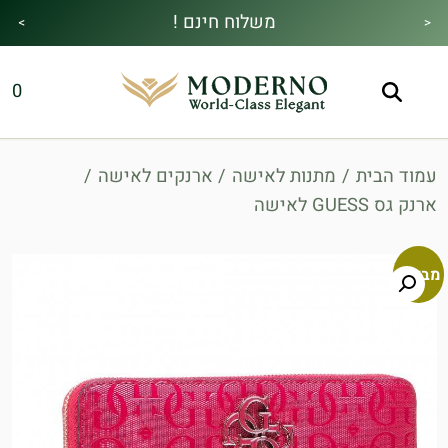
משלוח חינם !
>
<
מבצע הקיץ|הזמן למהתחדש|כל האתר30%
מתנה מיוחדת בכל בקנייה !
0
הנחה!בהקשת קוד קופון👇
עמוד הבית
/
מתנות לאישה
/
ארנקים לאישה
/
ארנק גס GUESS לאישה
מבצע!