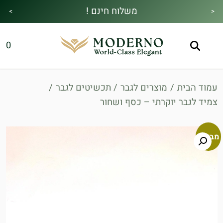
משלוח חינם !
>
<
מבצע הקיץ|הזמן למהתחדש|כל האתר30%
מתנה מיוחדת בכל בקנייה !
0
הנחה!בהקשת קוד קופון👇
עמוד הבית
/
מוצרים לגבר
/
תכשיטים לגבר
/
צמיד לגבר יוקרתי – כסף ושחור
מבצע!