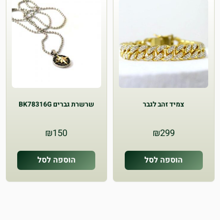
צמיד זהב לגבר
שרשרת גברים BK78316G
₪
150
₪
299
הוספה לסל
הוספה לסל