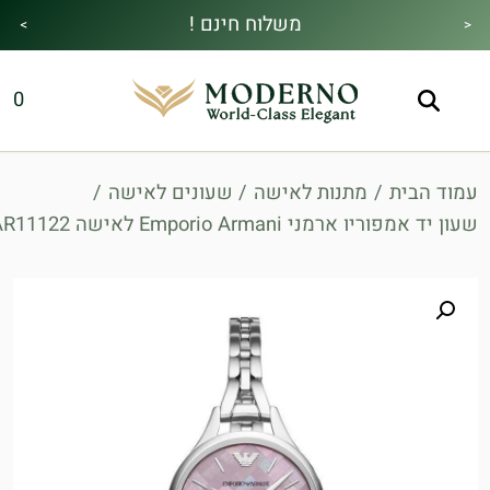
משלוח חינם !
>
<
מבצע הקיץ|הזמן למהתחדש|כל האתר30%
מתנה מיוחדת בכל בקנייה !
0
הנחה!בהקשת קוד קופון👇
עמוד הבית
/
מתנות לאישה
/
שעונים לאישה
/
שעון יד אמפוריו ארמני Emporio Armani לאישה AR11122