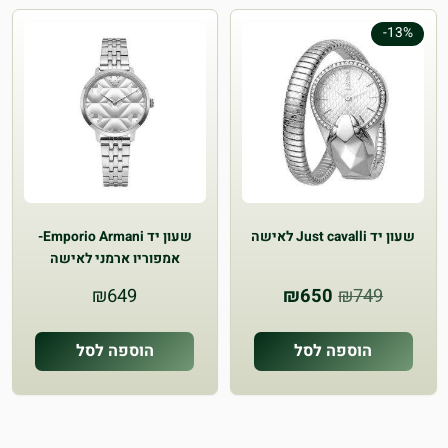
זה
-13%
יש
מספר
סוגים.
ניתן
לבחור
את
האפשרויות
שעון יד Just cavalli לאישה
שעון יד Emporio Armani-
בעמוד
אמפוריו ארמני לאישה
המוצר
המחיר
המחיר
₪
649
₪
650
₪
749
המקורי
הנוכחי
היה:
הוא:
הוספה לסל
הוספה לסל
₪650.
₪749.