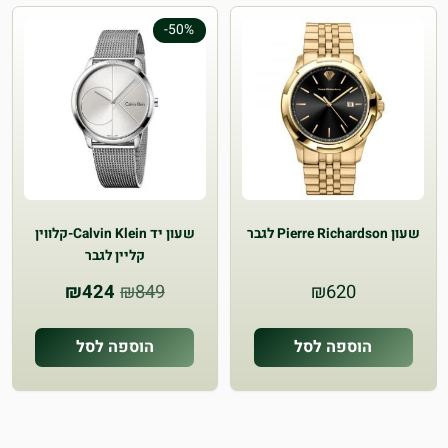
-50%
שעון Pierre Richardson לגבר
שעון יד Calvin Klein-קלווין
קליין לגבר
המחיר
המחיר
₪
424
₪
849
₪
620
המקורי
הנוכחי
היה:
הוא:
הוספה לסל
הוספה לסל
₪424.
₪849.