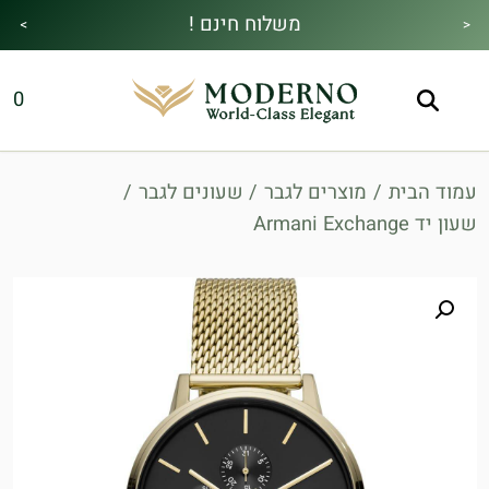
משלוח חינם !
>
<
מבצע הקיץ|הזמן למהתחדש|כל האתר30%
מתנה מיוחדת בכל בקנייה !
0
הנחה!בהקשת קוד קופון👇
עמוד הבית
/
מוצרים לגבר
/
שעונים לגבר
/
שעון יד Armani Exchange