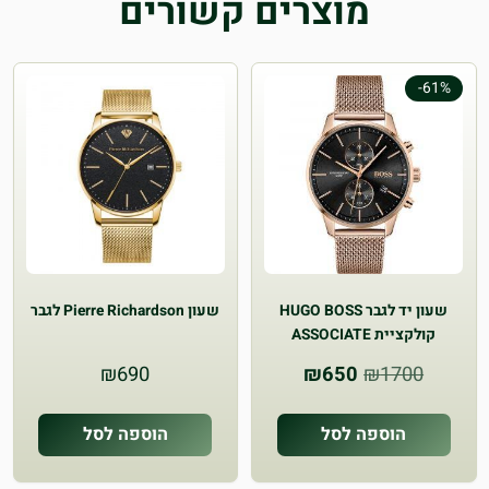
מוצרים קשורים
-61%
שעון יד לגבר HUGO BOSS
שעון Pierre Richardson לגבר
קולקציית ASSOCIATE
המחיר
המחיר
₪
690
₪
650
₪
1700
המקורי
הנוכחי
היה:
הוא:
הוספה לסל
הוספה לסל
₪650.
₪1700.