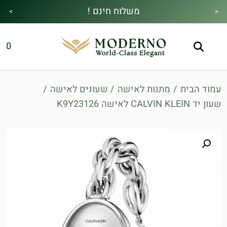
משלוח חינם !
>
<
מבצע הקיץ|הזמן למהתחדש|כל האתר30%
מתנה מיוחדת בכל בקנייה !
0
הנחה!בהקשת קוד קופון👇
עמוד הבית
/
מתנות לאישה
/
שעונים לאישה
/
שעון יד CALVIN KLEIN לאישה K9Y23126