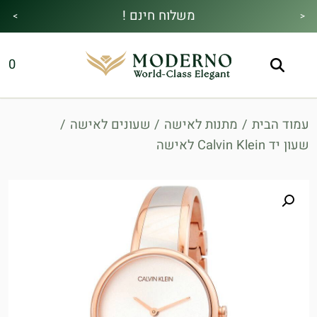
משלוח חינם !
>
<
מבצע הקיץ|הזמן למהתחדש|כל האתר30%
מתנה מיוחדת בכל בקנייה !
0
הנחה!בהקשת קוד קופון👇
עמוד הבית
/
מתנות לאישה
/
שעונים לאישה
/
שעון יד Calvin Klein לאישה