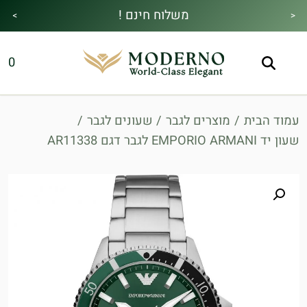
משלוח חינם !
>
<
מבצע הקיץ|הזמן למהתחדש|כל האתר30%
מתנה מיוחדת בכל בקנייה !
0
הנחה!בהקשת קוד קופון👇
עמוד הבית
/
מוצרים לגבר
/
שעונים לגבר
/
שעון יד EMPORIO ARMANI לגבר דגם AR11338