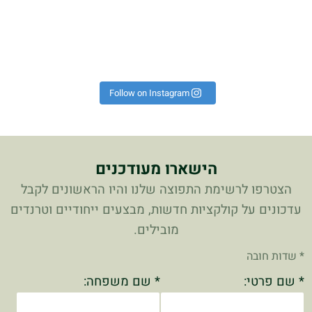
ת
הוא על היד הכל נראה אחרת!
פך את כל הלוק לקיץ 🔥 #אופ
רשים באמת לא מתפשרים🔥🔝⁩
 יש כאלה שמגדירים נוכחות!
!
כ
Instagram post 179498718
Follow on Instagram
הישארו מעודכנים
הצטרפו לרשימת התפוצה שלנו והיו הראשונים לקבל
עדכונים על קולקציות חדשות, מבצעים ייחודיים וטרנדים
מובילים.
* שדות חובה
* שם פרטי:
* שם משפחה: