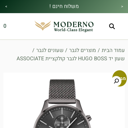
משלוח חינם !
>
<
מבצע הקיץ|הזמן למהתחדש|כל האתר30%
מתנה מיוחדת בכל בקנייה !
0
הנחה!בהקשת קוד קופון👇
עמוד הבית
/
מוצרים לגבר
/
שעונים לגבר
/
שעון יד HUGO BOSS לגבר קולקציית ASSOCIATE
מבצע!