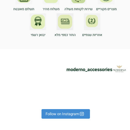
מוצרים מקוריים
שירות לקוחות מעולה
משלוח מהיר
תשלום מאובטח
אחריות שנתיים
החזר כספי מלא
יבואן רשמי
moderno_accessories
ת
הוא על היד הכל נראה אחרת!
פך את כל הלוק לקיץ 🔥 #אופ
רשים באמת לא מתפשרים🔥🔝⁩
 יש כאלה שמגדירים נוכחות!
!
כ
Instagram post 179498718
Follow on Instagram