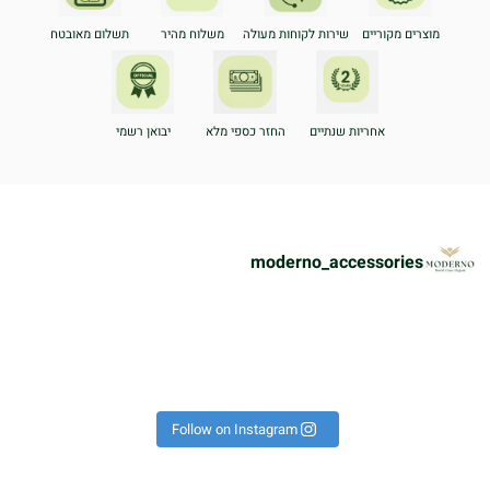
מוצרים מקוריים
שירות לקוחות מעולה
משלוח מהיר
תשלום מאובטח
אחריות שנתיים
החזר כספי מלא
יבואן רשמי
moderno_accessories
ת
הוא על היד הכל נראה אחרת!
פך את כל הלוק לקיץ 🔥 #אופ
רשים באמת לא מתפשרים🔥🔝⁩
 יש כאלה שמגדירים נוכחות!
!
כ
Instagram post 179498718
Follow on Instagram