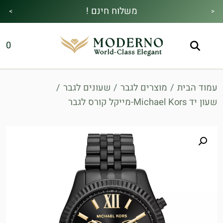
משלוח חינם !
>
<
מבצע הקיץ|הזמן למהתחדש|כל האתר30%
מתנה מיוחדת בכל בקנייה !
0
הנחה!בהקשת קוד קופון👇
עמוד הבית
/
מוצרים לגבר
/
שעונים לגבר
/
שעון יד Michael Kors-מייקל קורס לגבר