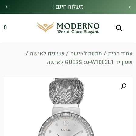
משלוח חינם !
>
<
מבצע הקיץ|הזמן למהתחדש|כל האתר30%
מתנה מיוחדת בכל בקנייה !
0
הנחה!בהקשת קוד קופון👇
עמוד הבית
/
מתנות לאישה
/
שעונים לאישה
/
שעון יד W1083L1-גס GUESS לאישה