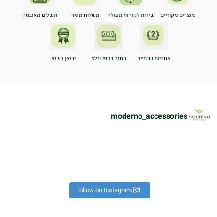
מוצרים מקוריים
שירות לקוחות מעולה
משלוח מהיר
תשלום מאובטח
אחריות שנתיים
החזר כספי מלא
יבואן רשמי
moderno_accessories
ת
הוא על היד הכל נראה אחרת!
פך את כל הלוק לקיץ 🔥 #אופ
רשים באמת לא מתפשרים🔥🔝⁩
 יש כאלה שמגדירים נוכחות!
!
כ
Instagram post 179498718
Follow on Instagram