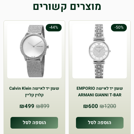
מוצרים קשורים
-44%
-50%
שעון יד לאישה EMPORIO
שעון יד לאישה Calvin Klein
ARMANI GIANNI T-BAR
קלוין קליין
המחיר
המחיר
המחיר
המחיר
₪
499
₪
899
₪
600
₪
1200
המקורי
הנוכחי
המקורי
הנוכחי
היה:
הוא:
היה:
הוא:
הוספה לסל
הוספה לסל
₪499.
₪899.
₪600.
₪1200.