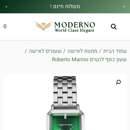
משלוח חינם !
>
<
מבצע הקיץ|הזמן למהתחדש|כל האתר30%
מתנה מיוחדת בכל בקנייה !
0
הנחה!בהקשת קוד קופון👇
עמוד הבית
/
מתנות לאישה
/
שעונים לאישה
/
שעון כסף לנשים Roberto Marino