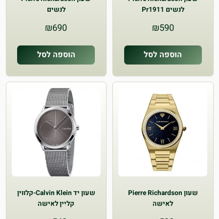
לנשים Pr1911
לנשים
₪
690
₪
590
הוספה לסל
הוספה לסל
שעון Pierre Richardson
שעון יד Calvin Klein-קלווין
לאישה
קליין לאישה