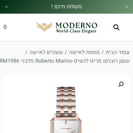
משלוח חינם !
>
<
מבצע הקיץ|הזמן למהתחדש|כל האתר30%
מתנה מיוחדת בכל בקנייה !
0
הנחה!בהקשת קוד קופון👇
עמוד הבית
/
מתנות לאישה
/
שעונים לאישה
/
שעון רוברטו מרינו לנשים Roberto Marino מלבני RM1986