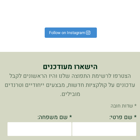
ת
הוא על היד הכל נראה אחרת!
פך את כל הלוק לקיץ 🔥 #אופ
רשים באמת לא מתפשרים🔥🔝⁩
 יש כאלה שמגדירים נוכחות!
!
כ
Instagram post 179498718
Follow on Instagram
הישארו מעודכנים
הצטרפו לרשימת התפוצה שלנו והיו הראשונים לקבל
עדכונים על קולקציות חדשות, מבצעים ייחודיים וטרנדים
מובילים.
* שדות חובה
* שם פרטי:
* שם משפחה: