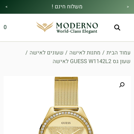
משלוח חינם !
>
<
מבצע הקיץ|הזמן למהתחדש|כל האתר30%
מתנה מיוחדת בכל בקנייה !
0
הנחה!בהקשת קוד קופון👇
עמוד הבית
/
מתנות לאישה
/
שעונים לאישה
/
שעון גס GUESS W1142L2 לאישה