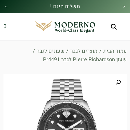
משלוח חינם !
>
<
מבצע הקיץ|הזמן למהתחדש|כל האתר30%
מתנה מיוחדת בכל בקנייה !
0
הנחה!בהקשת קוד קופון👇
עמוד הבית
/
מוצרים לגבר
/
שעונים לגבר
/
שעון Pierre Richardson לגבר Pr4491